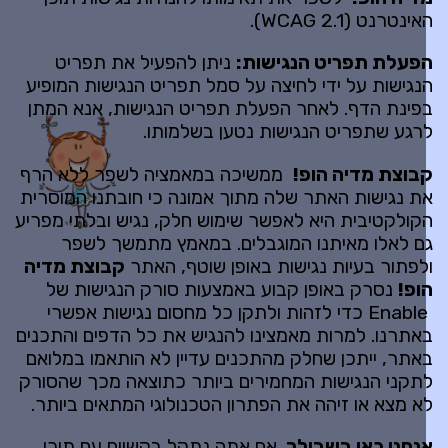
ינטרנט (WCAG 2.1).
פעלת תפריט הנגישות
:
ניתן להפעיל את תפריט
נגישות על ידי לחיצה על סמל תפריט הנגישות המופיע
פינת הדף. לאחר הפעלת תפריט הנגישות, אנא המתן
רגע שתפריט הנגישות נטען בשלמותו.
בוצת מדיה הופ
!
ממשיכה במאמציה לשפר ללא הרף
ת נגישות האתר שלה מתוך אמונה כי חובתנו המוסרית
קולקטיבית היא לאפשר שימוש חלק, נגיש ובלתי מפריע
ם לאלו מאיתנו המוגבלים. במאמץ מתמשך לשפר
לפתור בעיות נגישות באופן שוטף, האתר
קבוצת מדיה
ופ
!
נסרק באופן קבוע באמצעות סורק הנגישות של
Enable כדי לזהות ולתקן כל מחסום נגישות אפשרי
אתרנו. למרות מאמצינו להנגיש את כל הדפים והתכנים
אתר, ייתכן שחלק מהתכנים עדיין לא הותאמו במלואם
תקני הנגישות המחמירים ביותר כתוצאה מכך שהסורק
א מצא או זיהה את הפתרון הטכנולוגי המתאים ביותר.
נחנו כאן בשבילך
. אם אתה נתקל בקשיים עם תוכן