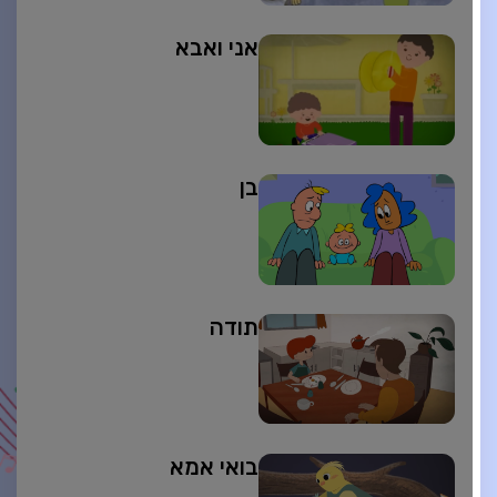
אני ואבא
בן
תודה
בואי אמא