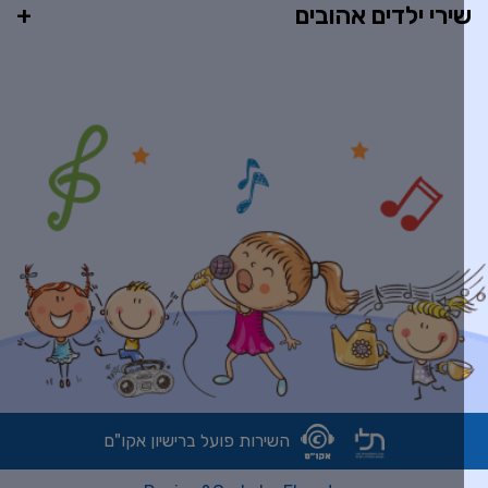
ירי ילדים אהובים
השירות פועל ברישיון אקו"ם