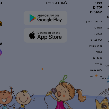
שירי
להורדה בנייד
ה
ילדים
אהובים
ם
כך נולד הצבע
אצא לי
י
השוקה
שיר הא' ב'
עק
מי שטוב לו
ושמח
היום יום
הולדת
ני
לדוד משה
היתה חווה
ר טוב