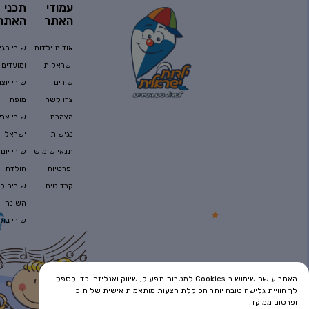
מחרוזת שירי יום ירושלים
עמודי
תכני
האתר
האתר
אודות ילדות
שירי חגי
שישו את ירושלים
ישראלית
ומועדים
שירים
שירי יוצר
צרו קשר
מופת
שיר החודש אב – שיר הימים
הצהרת
שירי ארץ
נגישות
ישראל
תנאי שימוש
שירי יום
ארץ הצבר – עוזי חיטמן
ופרטיות
הולדת
קרדיטים
שירים לפ
השינה
ההר הירוק תמיד
שירי בוק
הכל פתוח
האתר עושה שימוש ב-Cookies למטרות תפעול, שיווק ואנליזה וכדי לספק
לך חוויית גלישה טובה יותר הכוללת הצעות מותאמות אישית של תוכן
ופרסום ממוקד.