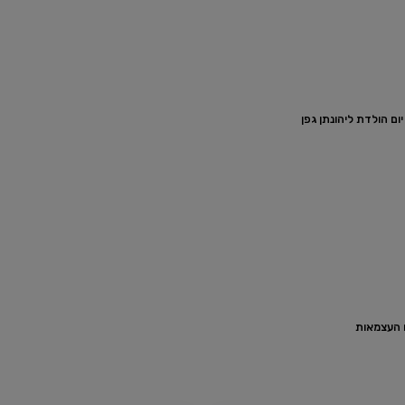
ם הולדת ליהונתן גפן
ם העצמאות