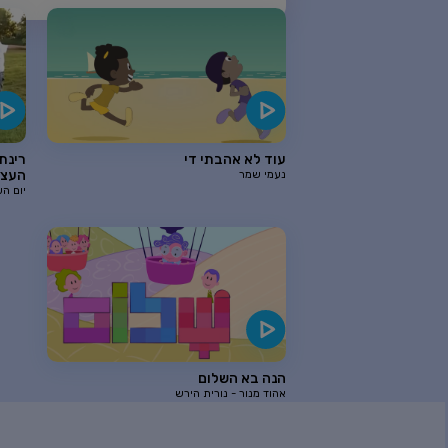
עוד לא אהבתי די
הנה בא השלום
עוד לא אהבתי די
רינת 
העצמ
נעמי שמר
יום הע
כאן
הם בזמר הזה
כחול ולבן
הנה בא השלום
אהוד מנור - נורית הירש