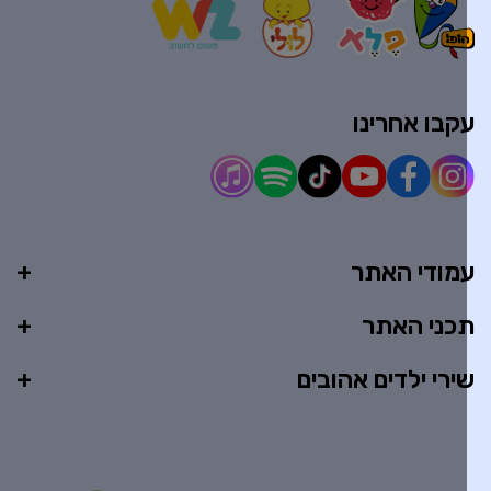
קבו אחרינו
מודי האתר
כני האתר
ירי ילדים אהובים