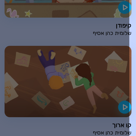
יפודן
לומית כהן אסיף
ו ארוך
לומית כהן אסיף