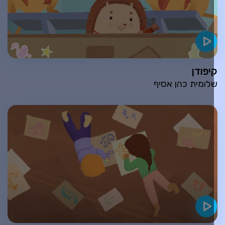
יפודן
לומית כהן אסיף