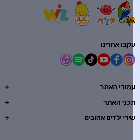
קבו אחרינו
מודי האתר
כני האתר
ירי ילדים אהובים