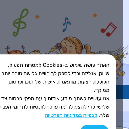
האתר עושה שימוש ב-Cookies למטרות תפעול,
שיווק ואנליזה וכדי לספק לך חוויית גלישה טובה יותר
הכוללת הצעות מותאמות אישית של תוכן ופרסום
ממוקד.
השירות פועל ברישיון אקו"ם
אנו עשויים לשתף מידע אודותיך עם ספקי פרסום צד
Design&Code by Elevate
שלישי כדי להציג לך מודעות רלוונטיות לתחומי העניין
שלך.
לצפייה במדיניות הפרטיות