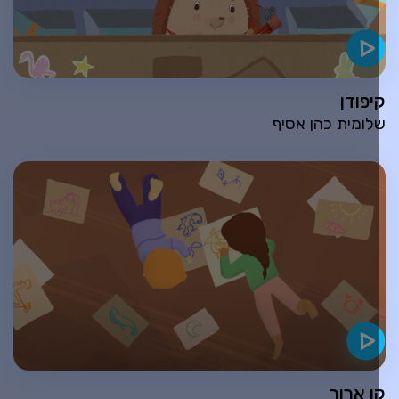
יפודן
לומית כהן אסיף
ו ארוך