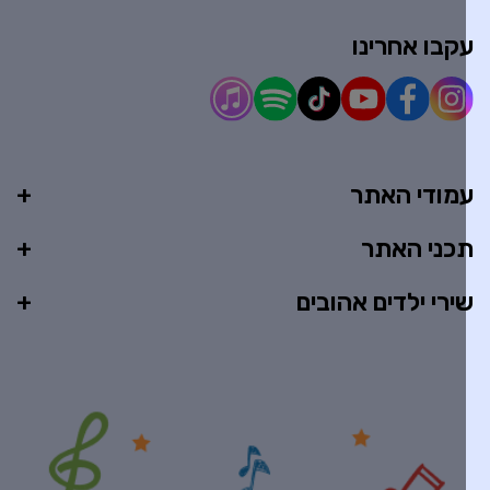
קבו אחרינו
מודי האתר
כני האתר
ירי ילדים אהובים