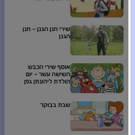
שירי חנן הגנן – חנן
הגנן
אוסף שירי הכבש
השישה עשר – יום
הולדת ליהונתן גפן
שבת בבוקר