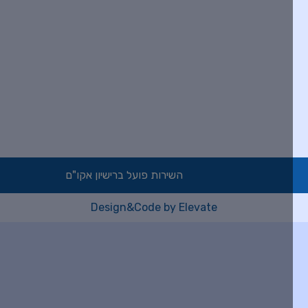
השירות פועל ברישיון אקו"ם
Design&Code by Elevate