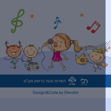
השירות פועל ברישיון אקו"ם
Design&Code by Elevate