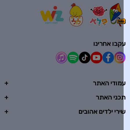
קבו אחרינו
מודי האתר
כני האתר
ירי ילדים אהובים