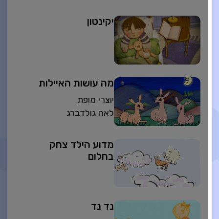
יקינטון
מה עושות האיילות
יוצרי מופת
לאה גולדברג
מדוע הילד צחק
בחלום
נד נד