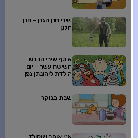
שירי חנן הגנן – חנן
הגנן
אוסף שירי הכבש
השישה עשר – יום
הולדת ליהונתן גפן
שבת בבוקר
אני אוהב שוקולד