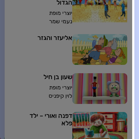
הגדול
יוצרי מופת
נעמי שמר
אליעזר והגזר
שעון בן חיל
יוצרי מופת
לוין קיפניס
דפנה ואורי – ילד
פלא