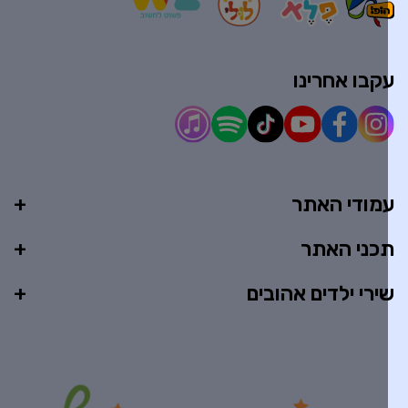
קבו אחרינו
מודי האתר
כני האתר
ירי ילדים אהובים