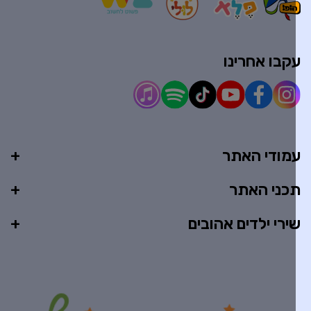
קבו אחרינו
מודי האתר
כני האתר
ירי ילדים אהובים