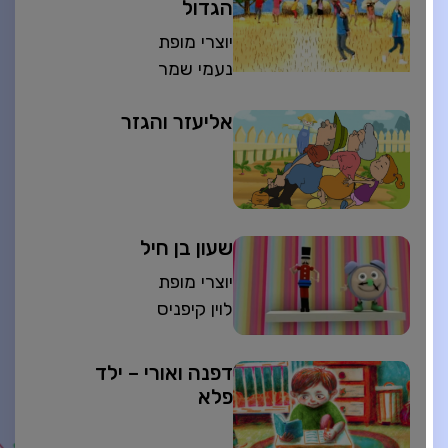
הגדול
יוצרי מופת
נעמי שמר
אליעזר והגזר
שעון בן חיל
יוצרי מופת
לוין קיפניס
דפנה ואורי – ילד
פלא