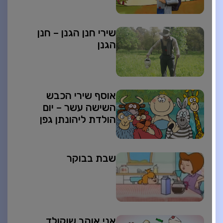
שירי חנן הגנן – חנן
הגנן
אוסף שירי הכבש
השישה עשר – יום
הולדת ליהונתן גפן
שבת בבוקר
אני אוהב שוקולד