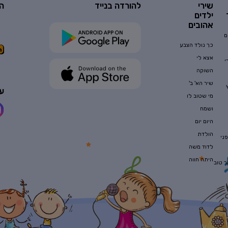
שירי
להורדה בנייד
ה
ילדים
אהובים
ם
כך נולד הצבע
אצא לי
י
השוקה
שיר הא' ב'
עק
מי שטוב לו
ושמח
היום יום
הולדת
ני
לדוד משה
היתה חווה
ר טוב