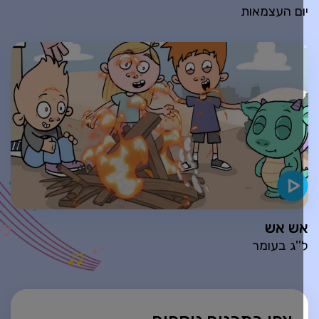
ום העצמאות
ש אש
''ג בעומר