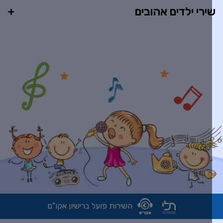
ירי ילדים אהובים
השירות פועל ברישיון אקו"ם