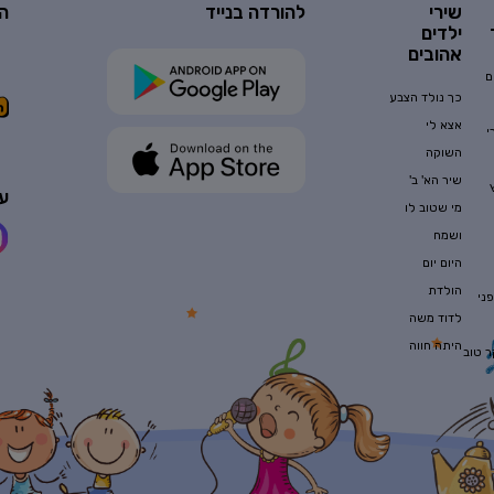
שירי
להורדה בנייד
ה
ילדים
אהובים
ם
כך נולד הצבע
אצא לי
י
השוקה
שיר הא' ב'
עק
מי שטוב לו
ושמח
היום יום
הולדת
ני
לדוד משה
היתה חווה
ר טוב