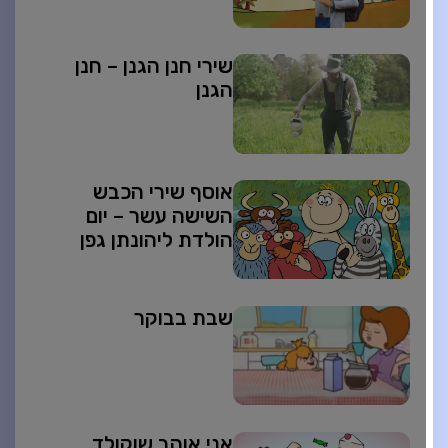
שירי חנן הגנן – חנן
הגנן
אוסף שירי הכבש
השישה עשר – יום
הולדת ליהונתן גפן
שבת בבוקר
אני אוהב שוקולד