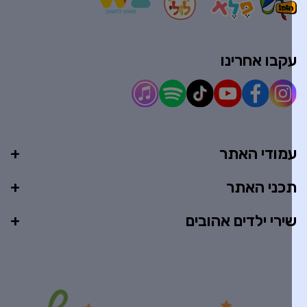
קבו אחרינו
מודי האתר
כני האתר
ירי ילדים אהובים