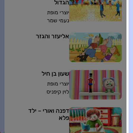
הגדול
יוצרי מופת
נעמי שמר
אליעזר והגזר
שעון בן חיל
יוצרי מופת
לוין קיפניס
דפנה ואורי – ילד
פלא