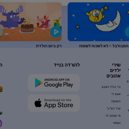
 המבולבל – לא לשכוח לשמוח
רק ביום הולדת
וח
שירי
להורדה בנייד
ה
ילדים
אהובים
ם
כך נולד הצבע
אצא לי
י
השוקה
שיר הא' ב'
עק
מי שטוב לו
ושמח