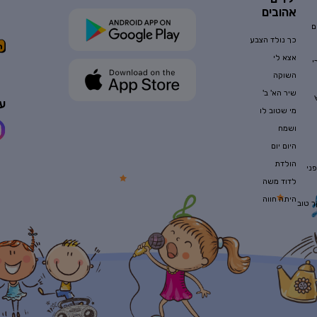
אהובים
ם
כך נולד הצבע
אצא לי
י
השוקה
שיר הא' ב'
עק
מי שטוב לו
ושמח
היום יום
הולדת
ני
לדוד משה
היתה חווה
ר טוב