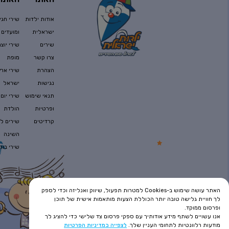
אודות ילדות
שירי חגי
ישראלית
ומועדים
שירים
שירי יוצר
צרו קשר
מופת
הצהרת
שירי ארץ
נגישות
ישראל
תנאי שימוש
שירי יום
ופרטיות
הולדת
קרדיטים
שירים לפ
השינה
שירי בוק
האתר עושה שימוש ב-Cookies למטרות תפעול, שיווק ואנליזה וכדי לספק
לך חוויית גלישה טובה יותר הכוללת הצעות מותאמות אישית של תוכן
ופרסום ממוקד.
אנו עשויים לשתף מידע אודותיך עם ספקי פרסום צד שלישי כדי להציג לך
מודעות רלוונטיות לתחומי העניין שלך.
לצפייה במדיניות הפרטיות