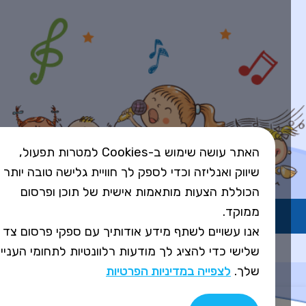
האתר עושה שימוש ב-Cookies למטרות תפעול,
שיווק ואנליזה וכדי לספק לך חוויית גלישה טובה יותר
הכוללת הצעות מותאמות אישית של תוכן ופרסום
ממוקד.
השירות פועל ברישיון אקו"ם
אנו עשויים לשתף מידע אודותיך עם ספקי פרסום צד
Design&Code by Elevate
שלישי כדי להציג לך מודעות רלוונטיות לתחומי העניין
שלך.
לצפייה במדיניות הפרטיות