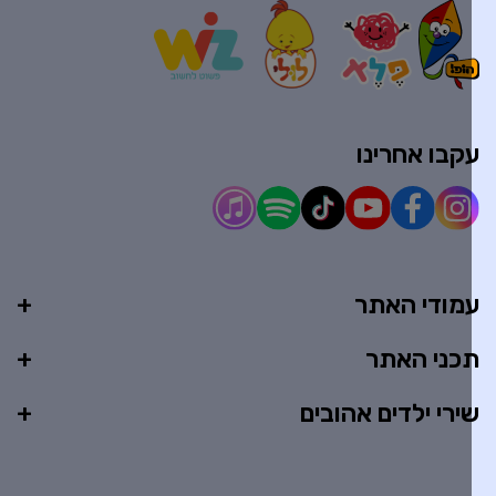
קבו אחרינו
מודי האתר
כני האתר
ירי ילדים אהובים