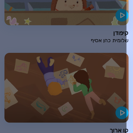
יפודן
לומית כהן אסיף
ו ארוך