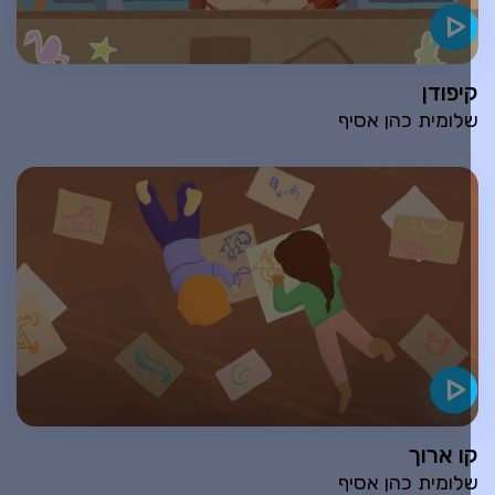
יפודן
לומית כהן אסיף
ו ארוך
לומית כהן אסיף