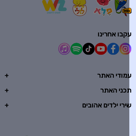
קבו אחרינו
מודי האתר
כני האתר
ירי ילדים אהובים