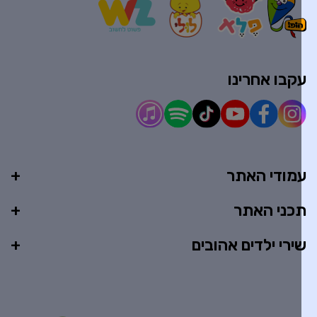
קבו אחרינו
מודי האתר
כני האתר
ירי ילדים אהובים