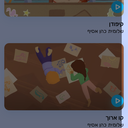
יפודן
לומית כהן אסיף
ו ארוך
לומית כהן אסיף