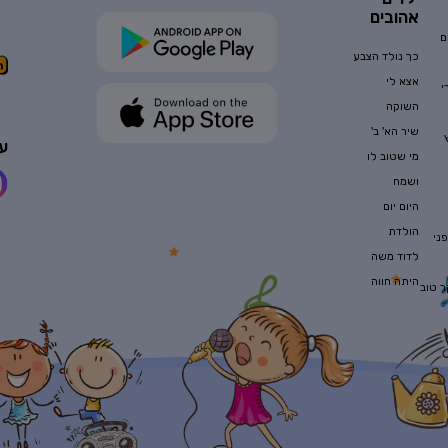
אהובים
ם
כך נולד הצבע
אצא לי
י
השוקה
שיר הא' ב'
עק
מי שטוב לו
ושמח
היום יום
הולדת
ני
לדוד משה
היתה חווה
ר טוב