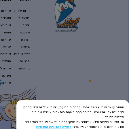
אודות ילדות
שירי חגי
ישראלית
ומועדים
שירים
שירי יוצר
צרו קשר
מופת
הצהרת
שירי ארץ
נגישות
ישראל
תנאי שימוש
שירי יום
ופרטיות
הולדת
קרדיטים
שירים לפ
השינה
שירי בוק
האתר עושה שימוש ב-Cookies למטרות תפעול, שיווק ואנליזה וכדי לספק
לך חוויית גלישה טובה יותר הכוללת הצעות מותאמות אישית של תוכן
ופרסום ממוקד.
אנו עשויים לשתף מידע אודותיך עם ספקי פרסום צד שלישי כדי להציג לך
מודעות רלוונטיות לתחומי העניין שלך.
לצפייה במדיניות הפרטיות