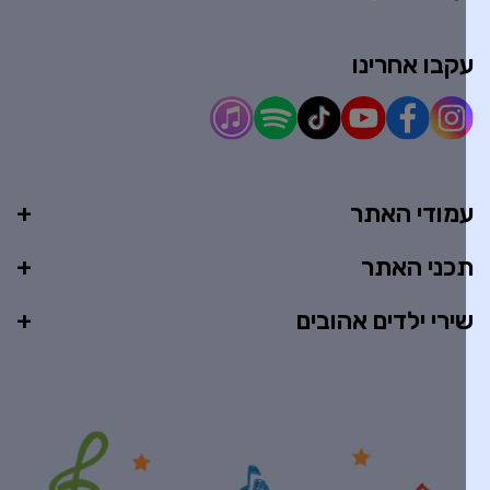
קבו אחרינו
מודי האתר
כני האתר
ירי ילדים אהובים