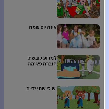
איזה יום שמח
?מדוע לובשת
הזברה פיג'מה
יש לי שתי ידיים