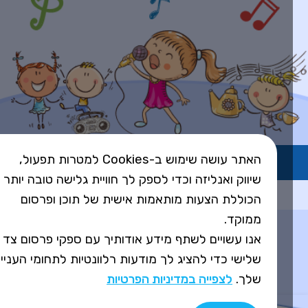
האתר עושה שימוש ב-Cookies למטרות תפעול,
השירות פועל ברישיון אקו"ם
שיווק ואנליזה וכדי לספק לך חוויית גלישה טובה יותר
Design&Code by Elevate
הכוללת הצעות מותאמות אישית של תוכן ופרסום
ממוקד.
אנו עשויים לשתף מידע אודותיך עם ספקי פרסום צד
שלישי כדי להציג לך מודעות רלוונטיות לתחומי העניין
שלך.
לצפייה במדיניות הפרטיות