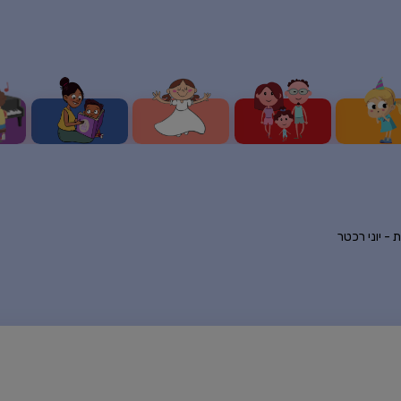
ת -
יוני רכטר