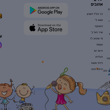
אהובים
ם
כך נולד הצבע
אצא לי
י
השוקה
שיר הא' ב'
עק
מי שטוב לו
ושמח
היום יום
הולדת
ני
לדוד משה
היתה חווה
ר טוב