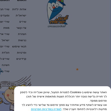
אודות ילדות
שירי חגי
ישראלית
ומועדים
שירים
שירי יוצר
צרו קשר
מופת
הצהרת
שירי ארץ
נגישות
ישראל
תנאי שימוש
שירי יום
ופרטיות
הולדת
קרדיטים
שירים לפ
השינה
שירי בוק
האתר עושה שימוש ב-Cookies למטרות תפעול, שיווק ואנליזה וכדי לספק
לך חוויית גלישה טובה יותר הכוללת הצעות מותאמות אישית של תוכן
ופרסום ממוקד.
אנו עשויים לשתף מידע אודותיך עם ספקי פרסום צד שלישי כדי להציג לך
מודעות רלוונטיות לתחומי העניין שלך.
לצפייה במדיניות הפרטיות