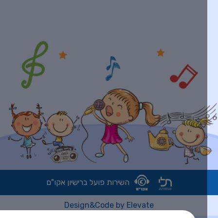
השירות פועל ברישיון אקו"ם
Design&Code by Elevate