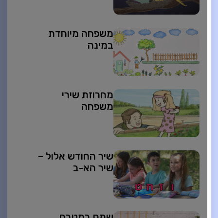
משפחה מיוחדת
במינה
מחרוזת שירי
משפחה
שיר החודש אלול –
שיר הא-ב
שמח במטבח