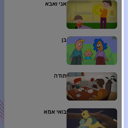
אני ואבא
בן
תודה
בואי אמא