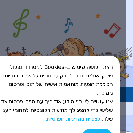
האתר עושה שימוש ב-Cookies למטרות תפעול,
שיווק ואנליזה וכדי לספק לך חוויית גלישה טובה יותר
הכוללת הצעות מותאמות אישית של תוכן ופרסום
ממוקד.
השירות פועל ברישיון אקו"ם
אנו עשויים לשתף מידע אודותיך עם ספקי פרסום צד
Design&Code by Elevate
שלישי כדי להציג לך מודעות רלוונטיות לתחומי העניין
שלך.
לצפייה במדיניות הפרטיות