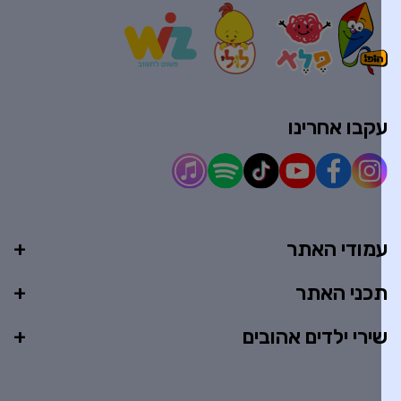
קבו אחרינו
מודי האתר
כני האתר
ירי ילדים אהובים