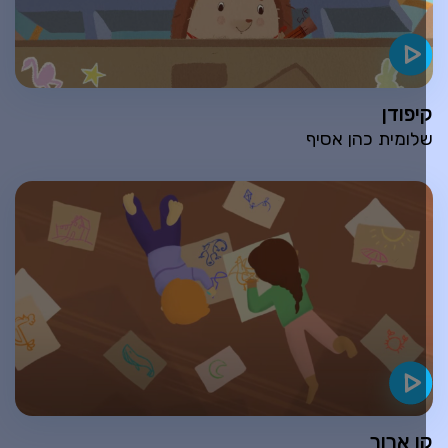
יפודן
לומית כהן אסיף
ו ארוך