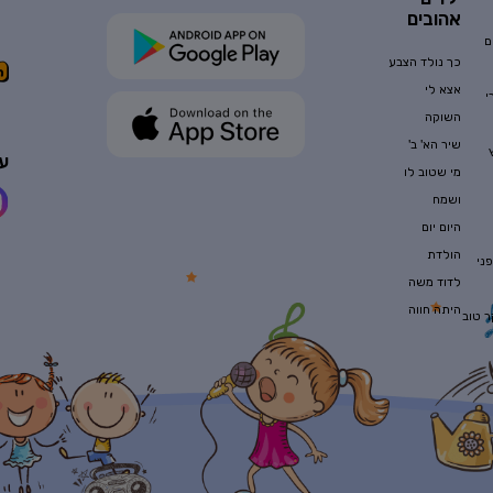
אהובים
ם
כך נולד הצבע
אצא לי
י
השוקה
שיר הא' ב'
עק
מי שטוב לו
ושמח
היום יום
הולדת
ני
לדוד משה
היתה חווה
ר טוב