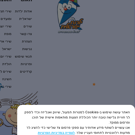
אודות ילדות
שירי חגי
ישראלית
ומועדים
שירים
שירי יוצר
צרו קשר
מופת
הצהרת
שירי ארץ
נגישות
ישראל
תנאי שימוש
שירי יום
ופרטיות
הולדת
קרדיטים
שירים לפ
השינה
שירי בוק
האתר עושה שימוש ב-Cookies למטרות תפעול, שיווק ואנליזה וכדי לספק
לך חוויית גלישה טובה יותר הכוללת הצעות מותאמות אישית של תוכן
ופרסום ממוקד.
אנו עשויים לשתף מידע אודותיך עם ספקי פרסום צד שלישי כדי להציג לך
מודעות רלוונטיות לתחומי העניין שלך.
לצפייה במדיניות הפרטיות