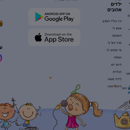
ילדים
אהובים
ם
כך נולד הצבע
אצא לי
י
השוקה
שיר הא' ב'
עק
מי שטוב לו
ושמח
היום יום
הולדת
ני
לדוד משה
היתה חווה
ר טוב