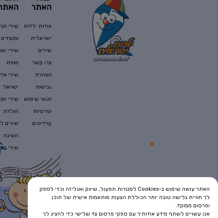
האתר
האתר
אודות ילדות
שירי חגי
ישראלית
ומועדים
שירים
שירי יוצר
צרו קשר
מופת
הצהרת
שירי ארץ
נגישות
ישראל
תנאי שימוש
שירי יום
ופרטיות
הולדת
קרדיטים
שירים לפ
השינה
שירי בוק
האתר עושה שימוש ב-Cookies למטרות תפעול, שיווק ואנליזה וכדי לספק
לך חוויית גלישה טובה יותר הכוללת הצעות מותאמות אישית של תוכן
ופרסום ממוקד.
אנו עשויים לשתף מידע אודותיך עם ספקי פרסום צד שלישי כדי להציג לך