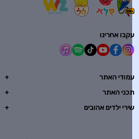
קבו אחרינו
מודי האתר
כני האתר
ירי ילדים אהובים