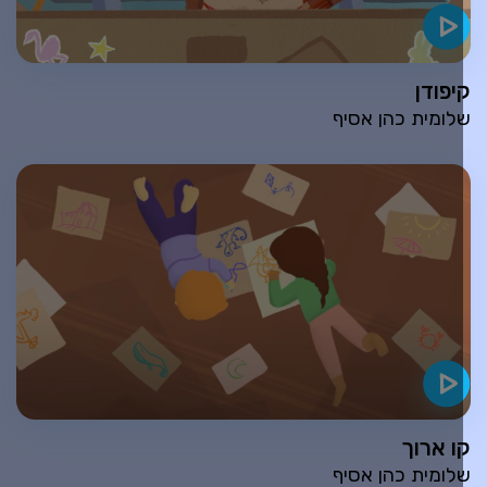
יפודן
לומית כהן אסיף
ו ארוך
לומית כהן אסיף