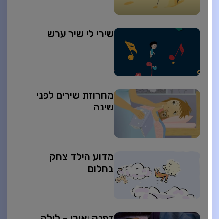
שירי לי שיר ערש
מחרוזת שירים לפני
שינה
מדוע הילד צחק
בחלום
דפנה ואורי – לילה