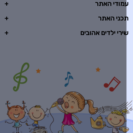
מודי האתר
כני האתר
ירי ילדים אהובים