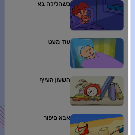
כשהלילה בא
עוד מעט
השעון העייף
אבא סיפור