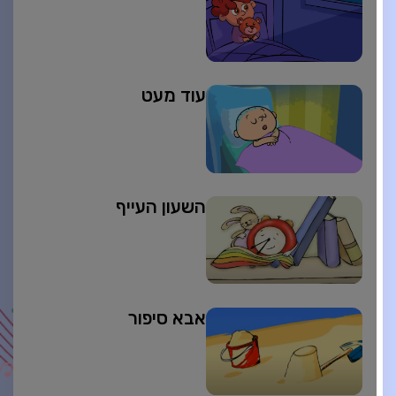
עוד מעט
השעון העייף
אבא סיפור