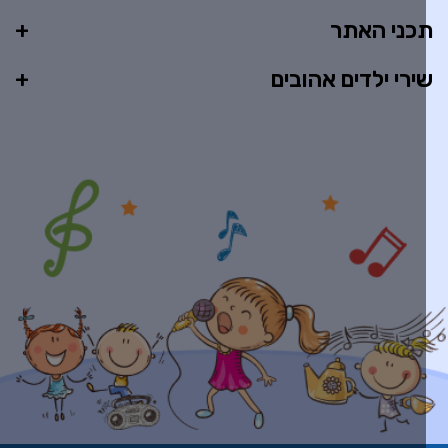
כני האתר
ירי ילדים אהובים