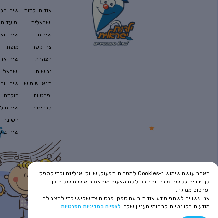
הילד נמרוד חולם חלומות
אודות ילדות
שירי חגי
ישראלית
ומועדים
שירים
שירי יוצר
דפנה ואורי – מה עושים העצים
צרו קשר
מופת
הצהרת
שירי ארץ
נגישות
ישראל
שיר החושך
תנאי שימוש
שירי יום
ופרטיות
הולדת
קרדיטים
שירים לפ
גלי בוכה בלילה
השינה
שירי בוק
כשהלילה בא
האתר עושה שימוש ב-Cookies למטרות תפעול, שיווק ואנליזה וכדי לספק
לך חוויית גלישה טובה יותר הכוללת הצעות מותאמות אישית של תוכן
עוד מעט
ופרסום ממוקד.
אנו עשויים לשתף מידע אודותיך עם ספקי פרסום צד שלישי כדי להציג לך
מודעות רלוונטיות לתחומי העניין שלך.
לצפייה במדיניות הפרטיות