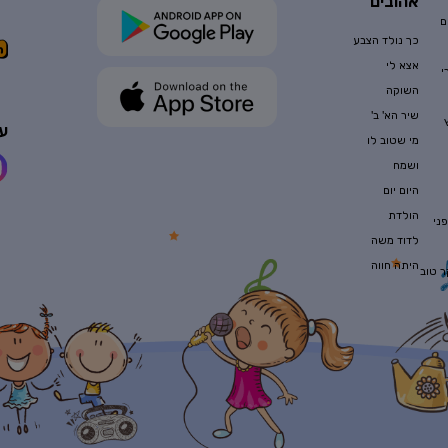
אהובים
ם
כך נולד הצבע
אצא לי
י
השוקה
שיר הא' ב'
עק
מי שטוב לו
ושמח
היום יום
הולדת
ני
לדוד משה
היתה חווה
ר טוב