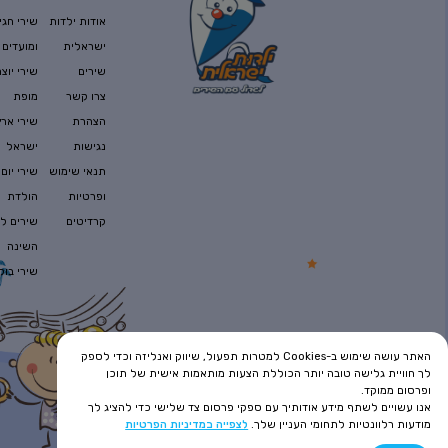
הילד נמרוד חולם חלומות
אודות ילדות
שירי חגי
ישראלית
ומועדים
שירים
שירי יוצר
דפנה ואורי – מה עושים העצים
צרו קשר
מופת
הצהרת
שירי ארץ
נגישות
ישראל
שיר החושך
תנאי שימוש
שירי יום
ופרטיות
הולדת
קרדיטים
שירים לפ
גלי בוכה בלילה
השינה
שירי בוק
כשהלילה בא
האתר עושה שימוש ב-Cookies למטרות תפעול, שיווק ואנליזה וכדי לספק
לך חוויית גלישה טובה יותר הכוללת הצעות מותאמות אישית של תוכן
עוד מעט
ופרסום ממוקד.
אנו עשויים לשתף מידע אודותיך עם ספקי פרסום צד שלישי כדי להציג לך
מודעות רלוונטיות לתחומי העניין שלך.
לצפייה במדיניות הפרטיות