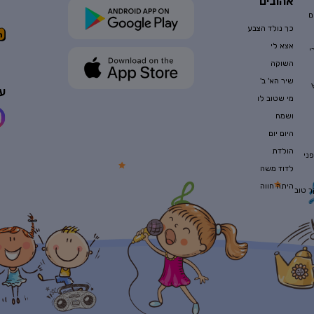
אהובים
ם
כך נולד הצבע
אצא לי
י
השוקה
שיר הא' ב'
עק
מי שטוב לו
ושמח
היום יום
הולדת
ני
לדוד משה
היתה חווה
ר טוב