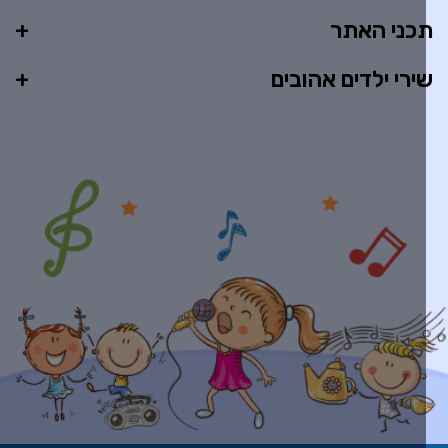
כני האתר
ירי ילדים אהובים