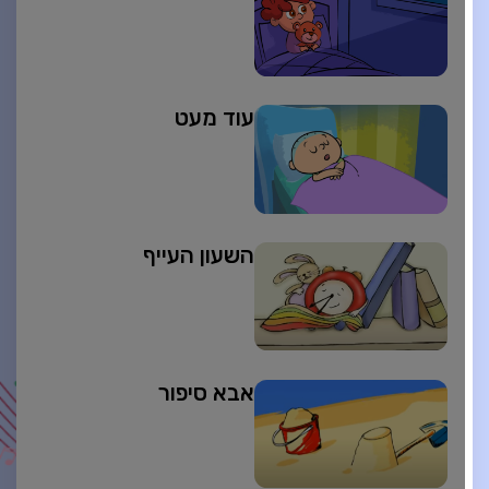
עוד מעט
השעון העייף
אבא סיפור