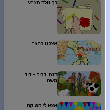
כך נולד הצבע
אצלנו בחצר
דנה ודרור – דוד
משה
אצא לי השוקה