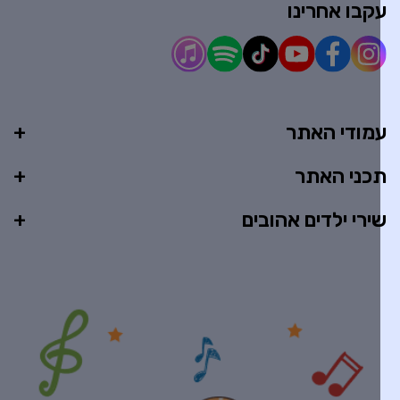
קבו אחרינו
מודי האתר
כני האתר
ירי ילדים אהובים