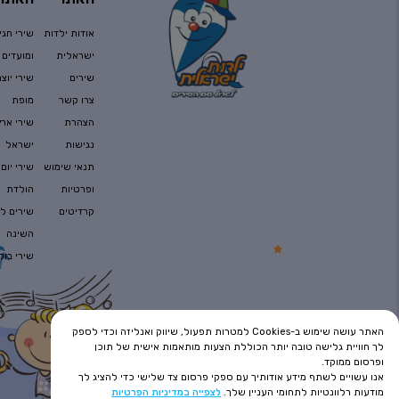
אודות ילדות
שירי חגי
ישראלית
ומועדים
שירים
שירי יוצר
צרו קשר
מופת
הצהרת
שירי ארץ
נגישות
ישראל
תנאי שימוש
שירי יום
ופרטיות
הולדת
קרדיטים
שירים לפ
השינה
שירי בוק
האתר עושה שימוש ב-Cookies למטרות תפעול, שיווק ואנליזה וכדי לספק
לך חוויית גלישה טובה יותר הכוללת הצעות מותאמות אישית של תוכן
ופרסום ממוקד.
אנו עשויים לשתף מידע אודותיך עם ספקי פרסום צד שלישי כדי להציג לך
מודעות רלוונטיות לתחומי העניין שלך.
לצפייה במדיניות הפרטיות