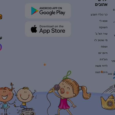
אהובים
ם
כך נולד הצבע
אצא לי
י
השוקה
שיר הא' ב'
עק
מי שטוב לו
ושמח
היום יום
הולדת
ני
לדוד משה
היתה חווה
ר טוב