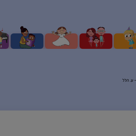
-
ע. הלל