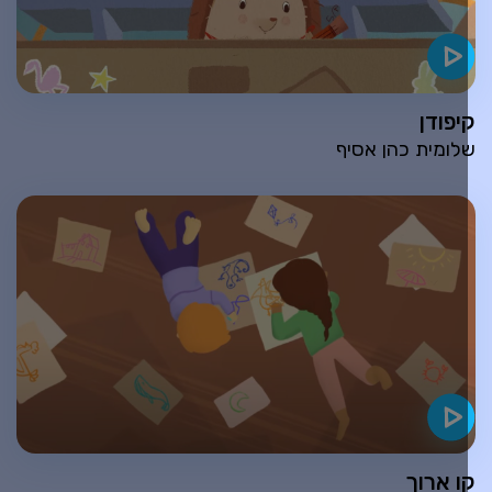
יפודן
לומית כהן אסיף
ו ארוך