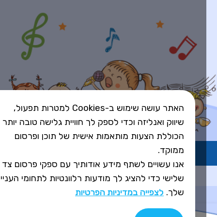
האתר עושה שימוש ב-Cookies למטרות תפעול,
שיווק ואנליזה וכדי לספק לך חוויית גלישה טובה יותר
הכוללת הצעות מותאמות אישית של תוכן ופרסום
ממוקד.
השירות פועל ברישיון אקו"ם
אנו עשויים לשתף מידע אודותיך עם ספקי פרסום צד
Design&Code by Elevate
שלישי כדי להציג לך מודעות רלוונטיות לתחומי העניין
שלך.
לצפייה במדיניות הפרטיות