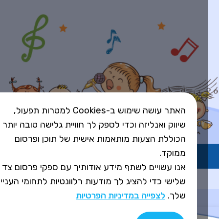
האתר עושה שימוש ב-Cookies למטרות תפעול,
שיווק ואנליזה וכדי לספק לך חוויית גלישה טובה יותר
הכוללת הצעות מותאמות אישית של תוכן ופרסום
ממוקד.
השירות פועל ברישיון אקו"ם
אנו עשויים לשתף מידע אודותיך עם ספקי פרסום צד
Design&Code by Elevate
שלישי כדי להציג לך מודעות רלוונטיות לתחומי העניין
שלך.
לצפייה במדיניות הפרטיות