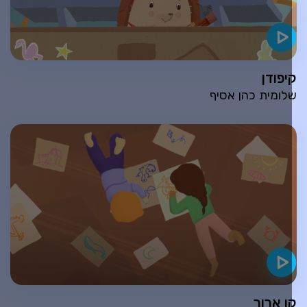
יפודן
לומית כהן אסיף
ו ארוך