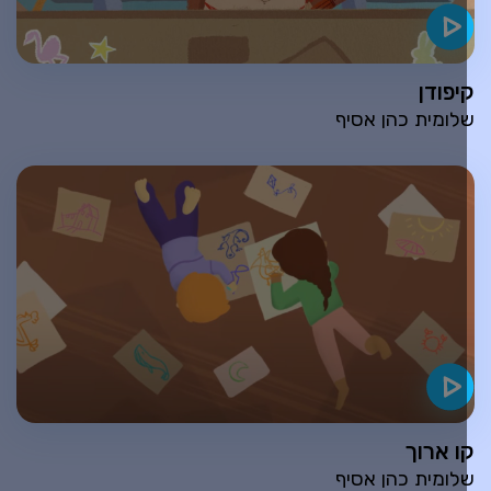
יפודן
לומית כהן אסיף
ו ארוך
לומית כהן אסיף