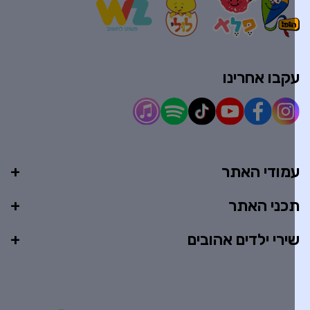
קבו אחרינו
מודי האתר
כני האתר
ירי ילדים אהובים