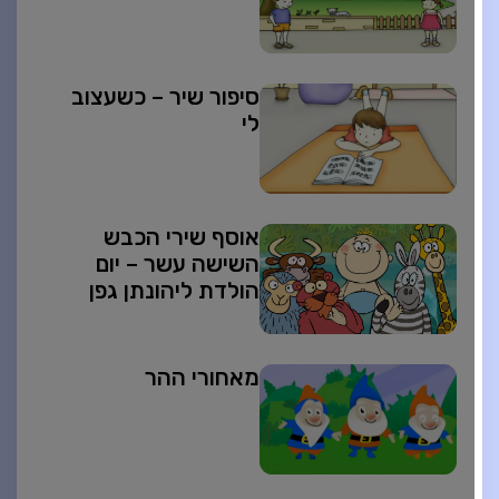
סיפור שיר – כשעצוב
לי
אוסף שירי הכבש
השישה עשר – יום
הולדת ליהונתן גפן
מאחורי ההר